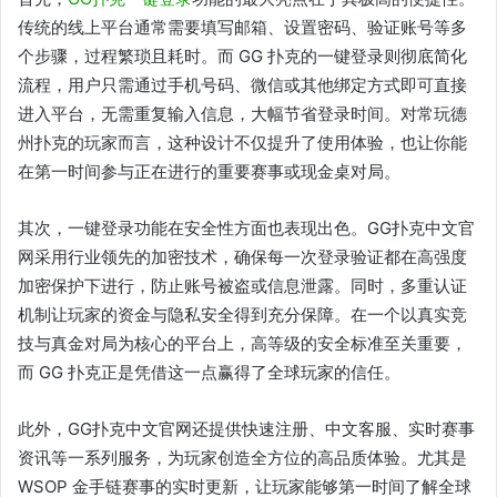
传统的线上平台通常需要填写邮箱、设置密码、验证账号等多
个步骤，过程繁琐且耗时。而 GG 扑克的一键登录则彻底简化
流程，用户只需通过手机号码、微信或其他绑定方式即可直接
进入平台，无需重复输入信息，大幅节省登录时间。对常玩德
州扑克的玩家而言，这种设计不仅提升了使用体验，也让你能
在第一时间参与正在进行的重要赛事或现金桌对局。
其次，一键登录功能在安全性方面也表现出色。GG扑克中文官
网采用行业领先的加密技术，确保每一次登录验证都在高强度
加密保护下进行，防止账号被盗或信息泄露。同时，多重认证
机制让玩家的资金与隐私安全得到充分保障。在一个以真实竞
技与真金对局为核心的平台上，高等级的安全标准至关重要，
而 GG 扑克正是凭借这一点赢得了全球玩家的信任。
此外，GG扑克中文官网还提供快速注册、中文客服、实时赛事
资讯等一系列服务，为玩家创造全方位的高品质体验。尤其是
WSOP 金手链赛事的实时更新，让玩家能够第一时间了解全球