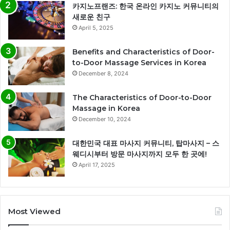
카지노프랜즈: 한국 온라인 카지노 커뮤니티의
새로운 친구
April 5, 2025
Benefits and Characteristics of Door-
to-Door Massage Services in Korea
December 8, 2024
The Characteristics of Door-to-Door
Massage in Korea
December 10, 2024
대한민국 대표 마사지 커뮤니티, 탑마사지 – 스
웨디시부터 방문 마사지까지 모두 한 곳에!
April 17, 2025
Most Viewed