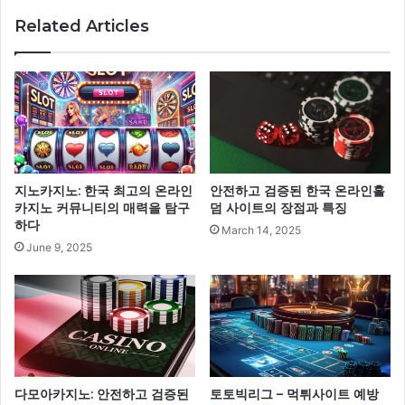
Related Articles
지노카지노: 한국 최고의 온라인
안전하고 검증된 한국 온라인홀
카지노 커뮤니티의 매력을 탐구
덤 사이트의 장점과 특징
하다
March 14, 2025
June 9, 2025
다모아카지노: 안전하고 검증된
토토빅리그 – 먹튀사이트 예방