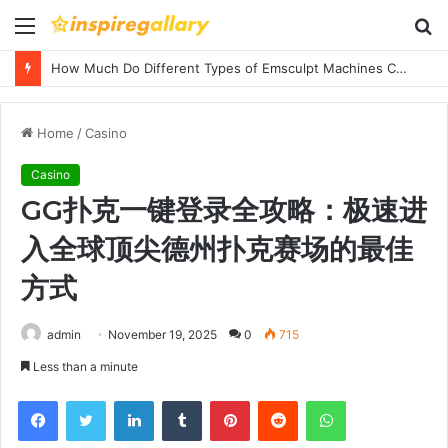
Menu
S
fo
How Much Do Different Types of Emsculpt Machines Cost? A Complete Pricing Guide
Home
/
Casino
Casino
GG扑克一键登录全攻略：极速进
入全球顶尖德州扑克赛场的最佳
方式
admin
November 19, 2025
0
715
Less than a minute
Facebook
Twitter
LinkedIn
Tumblr
Pinterest
Reddit
WhatsApp