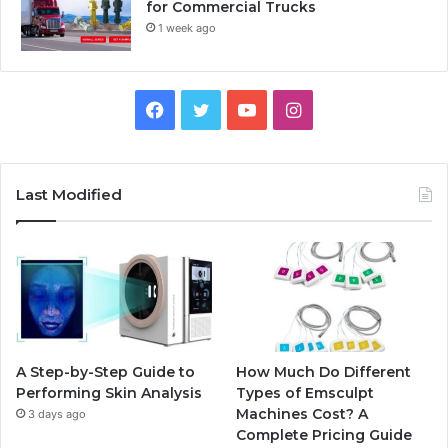
for Commercial Trucks
1 week ago
Facebook
Twitter
YouTube
Instagram
Last Modified
A Step-by-Step Guide to
How Much Do Different
Performing Skin Analysis
Types of Emsculpt
Machines Cost? A
3 days ago
Complete Pricing Guide