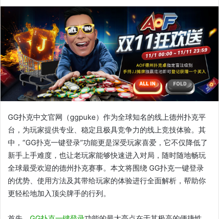
GG扑克中文官网（ggpuke）作为全球知名的线上德州扑克平
台，为玩家提供专业、稳定且极具竞争力的线上竞技体验。其
中，“GG扑克一键登录”功能更是深受玩家喜爱，它不仅降低了
新手上手难度，也让老玩家能够快速进入对局，随时随地畅玩
全球最受欢迎的德州扑克赛事。本文将围绕 GG扑克一键登录
的优势、使用方法及其带给玩家的体验进行全面解析，帮助你
更轻松地加入顶尖牌手的行列。
首先，
GG扑克一键登录
功能的最大亮点在于其极高的便捷性。