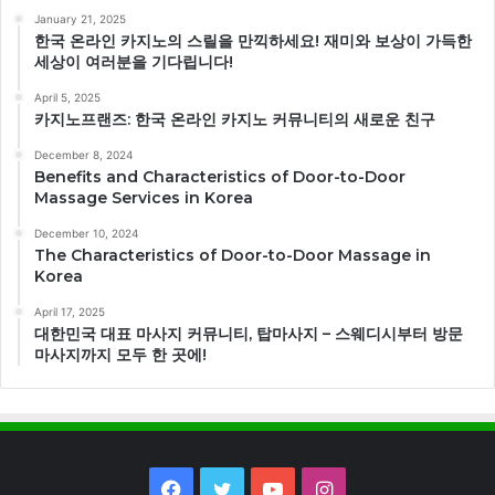
January 21, 2025
한국 온라인 카지노의 스릴을 만끽하세요! 재미와 보상이 가득한
세상이 여러분을 기다립니다!
April 5, 2025
카지노프랜즈: 한국 온라인 카지노 커뮤니티의 새로운 친구
December 8, 2024
Benefits and Characteristics of Door-to-Door
Massage Services in Korea
December 10, 2024
The Characteristics of Door-to-Door Massage in
Korea
April 17, 2025
대한민국 대표 마사지 커뮤니티, 탑마사지 – 스웨디시부터 방문
마사지까지 모두 한 곳에!
Facebook
Twitter
YouTube
Instagram