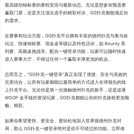
最高级别锦标赛的赛程安排与最新动态。无论是想参加预选赛
赢取门票，还是关注顶尖选手的精彩对决，GG扑克都能满足你
的需求。
在赛事和玩法方面，GG扑克平台拥有丰富的德州扑克与奥马哈
玩法、快速锦标赛、现金桌等级以及特色活动，如 Bounty 系
列赛、高额桌挑战等。配合一键登录功能，玩家可以随时快速
进入赛事大厅，不错过任何一个赢取丰厚奖池的机会。
总而言之，“GG扑克一键登录”真正实现了便捷、安全与高效的
完美结合，让所有玩家都能以最简单的方式进入全球领先的线
上扑克平台。无论你是第一次接触德州扑克的新手，还是追逐
WSOP 金手链的资深玩家，GG扑克都能让你的扑克旅程更加顺
畅、精彩。
如果你希望更快、更安全、更轻松地加入世界级德州扑克对
局，那么 GG扑克一键登录绝对是你不可错过的功能。立即体