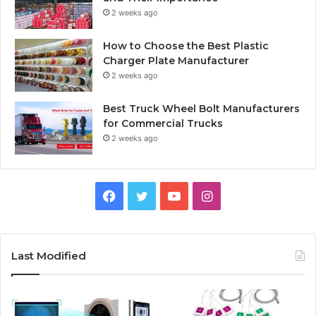
2 weeks ago
How to Choose the Best Plastic
Charger Plate Manufacturer
2 weeks ago
Best Truck Wheel Bolt Manufacturers
for Commercial Trucks
2 weeks ago
F
T
Y
I
a
w
o
n
c
i
u
s
Last Modified
e
t
T
t
b
t
u
a