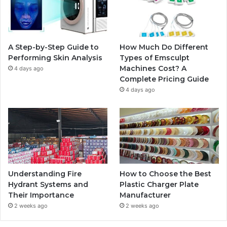
o
e
b
g
o
r
e
r
A Step-by-Step Guide to
How Much Do Different
k
a
Performing Skin Analysis
Types of Emsculpt
Machines Cost? A
4 days ago
m
Complete Pricing Guide
4 days ago
Understanding Fire
How to Choose the Best
Hydrant Systems and
Plastic Charger Plate
Their Importance
Manufacturer
2 weeks ago
2 weeks ago