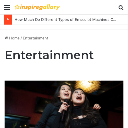
Menu
S
fo
How Much Do Different Types of Emsculpt Machines Cost? A Complete Pricing Guide
Home
/
Entertainment
Entertainment