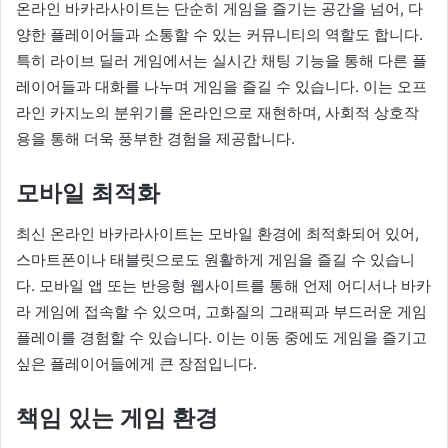
온라인 바카라사이트는 단순히 게임을 즐기는 공간을 넘어, 다
양한 플레이어들과 소통할 수 있는 커뮤니티의 역할도 합니다.
특히 라이브 딜러 게임에서는 실시간 채팅 기능을 통해 다른 플
레이어들과 대화를 나누며 게임을 즐길 수 있습니다. 이는 오프
라인 카지노의 분위기를 온라인으로 재현하며, 사회적 상호작
용을 통해 더욱 풍부한 경험을 제공합니다.
모바일 최적화
최신 온라인 바카라사이트는 모바일 환경에 최적화되어 있어,
스마트폰이나 태블릿으로도 원활하게 게임을 즐길 수 있습니
다. 모바일 앱 또는 반응형 웹사이트를 통해 언제 어디서나 바카
라 게임에 접속할 수 있으며, 고화질의 그래픽과 부드러운 게임
플레이를 경험할 수 있습니다. 이는 이동 중에도 게임을 즐기고
싶은 플레이어들에게 큰 장점입니다.
책임 있는 게임 환경