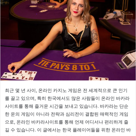
최근 몇 년 사이, 온라인 카지노 게임은 전 세계적으로 큰 인기
를 끌고 있으며, 특히 한국에서도 많은 사람들이 온라인 바카라
사이트를 통해 즐거운 시간을 보내고 있습니다. 바카라는 단순
한 운의 게임이 아니라 전략과 심리전이 결합된 매력적인 게임
으로, 온라인 바카라사이트를 통해 언제 어디서나 편리하게 즐
길 수 있습니다. 이 글에서는 한국 플레이어들을 위한 온라인 바