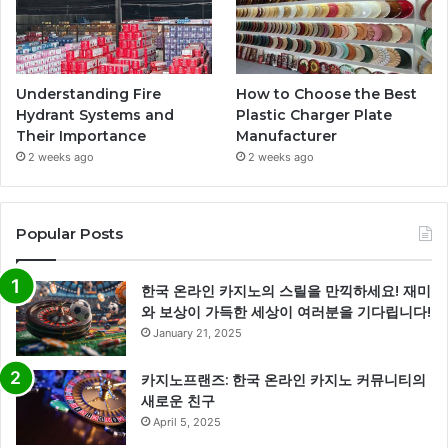
Understanding Fire
How to Choose the Best
Hydrant Systems and
Plastic Charger Plate
Their Importance
Manufacturer
2 weeks ago
2 weeks ago
Popular Posts
한국 온라인 카지노의 스릴을 만끽하세요! 재미
와 보상이 가득한 세상이 여러분을 기다립니다!
January 21, 2025
카지노프랜즈: 한국 온라인 카지노 커뮤니티의
새로운 친구
April 5, 2025