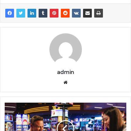
admin
Website