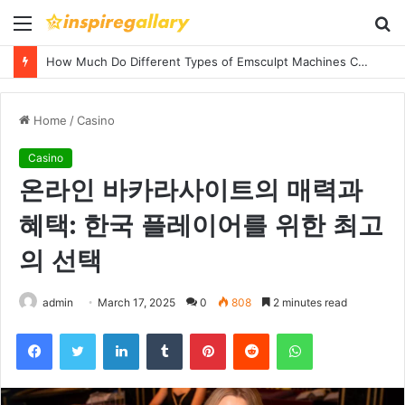
Menu
S
fo
How Much Do Different Types of Emsculpt Machines Cost? A Complete Pricing Guide
Home
/
Casino
Casino
온라인 바카라사이트의 매력과
혜택: 한국 플레이어를 위한 최고
의 선택
admin
March 17, 2025
0
808
2 minutes read
Facebook
Twitter
LinkedIn
Tumblr
Pinterest
Reddit
WhatsApp