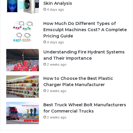
Skin Analysis
4 days ago
How Much Do Different Types of
Emsculpt Machines Cost? A Complete
Pricing Guide
4 days ago
Understanding Fire Hydrant Systems
and Their Importance
2 weeks ago
How to Choose the Best Plastic
Charger Plate Manufacturer
2 weeks ago
Best Truck Wheel Bolt Manufacturers
for Commercial Trucks
2 weeks ago