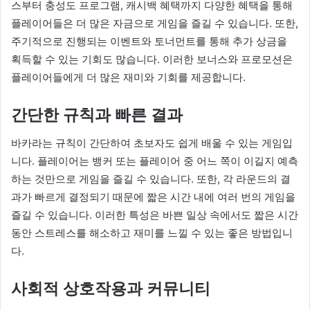
스부터 충성도 프로그램, 캐시백 혜택까지 다양한 혜택을 통해
플레이어들은 더 많은 자금으로 게임을 즐길 수 있습니다. 또한,
주기적으로 진행되는 이벤트와 토너먼트를 통해 추가 상금을
획득할 수 있는 기회도 많습니다. 이러한 보너스와 프로모션은
플레이어들에게 더 많은 재미와 기회를 제공합니다.
간단한 규칙과 빠른 결과
바카라는 규칙이 간단하여 초보자도 쉽게 배울 수 있는 게임입
니다. 플레이어는 뱅커 또는 플레이어 중 어느 쪽이 이길지 예측
하는 것만으로 게임을 즐길 수 있습니다. 또한, 각 라운드의 결
과가 빠르게 결정되기 때문에 짧은 시간 내에 여러 번의 게임을
즐길 수 있습니다. 이러한 특성은 바쁜 일상 속에서도 짧은 시간
동안 스트레스를 해소하고 재미를 느낄 수 있는 좋은 방법입니
다.
사회적 상호작용과 커뮤니티