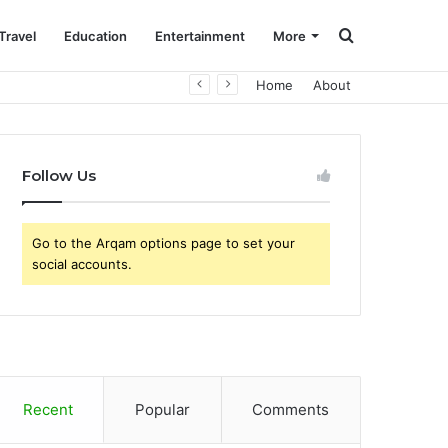
Search
Travel
Education
Entertainment
More
Home
About
for
Follow Us
Go to the Arqam options page to set your
social accounts.
Recent
Popular
Comments