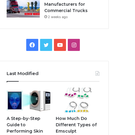
Manufacturers for
Commercial Trucks
2 weeks ago
Facebook
Twitter
YouTube
Instagram
Last Modified
A Step-by-Step
How Much Do
Guide to
Different Types of
Performing Skin
Emsculpt