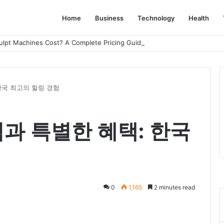
Home
Business
Technology
Health
lpt Machines Cost? A Complete Pricing Guide
한국 최고의 힐링 경험
과 특별한 혜택: 한국
0
1,165
2 minutes read