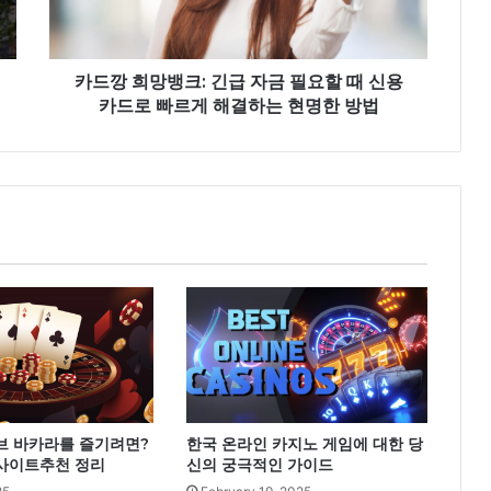
카드깡 희망뱅크: 긴급 자금 필요할 때 신용
카드로 빠르게 해결하는 현명한 방법
브 바카라를 즐기려면?
한국 온라인 카지노 게임에 대한 당
사이트추천 정리
신의 궁극적인 가이드