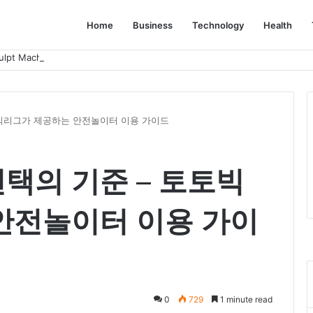
Home
Business
Technology
Health
lpt Machines Cost? A Complete Pricing Guide
빅리그가 제공하는 안전놀이터 이용 가이드
택의 기준 – 토토빅
안전놀이터 이용 가이
0
729
1 minute read