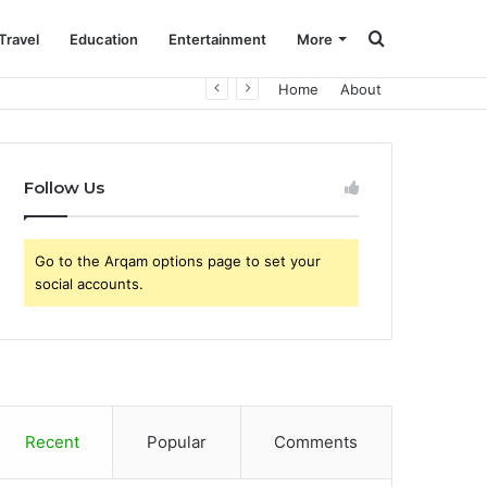
Search
Travel
Education
Entertainment
More
Home
About
for
Follow Us
Go to the Arqam options page to set your
social accounts.
Recent
Popular
Comments