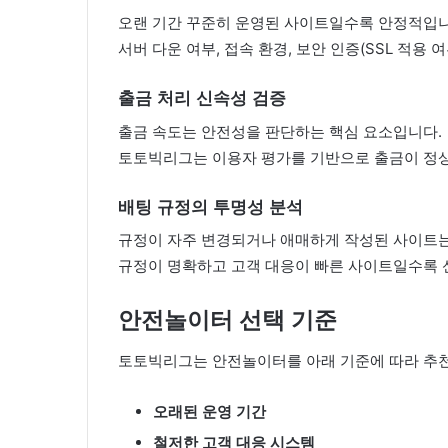
오랜 기간 꾸준히 운영된 사이트일수록 안정적입니
서버 다운 여부, 접속 환경, 보안 인증(SSL 적용
출금 처리 신속성 검증
출금 속도는 안전성을 판단하는 핵심 요소입니다.
토토빅리그는 이용자 평가를 기반으로 출금이 정
배팅 규정의 투명성 분석
규정이 자주 변경되거나 애매하게 작성된 사이트는
규정이 명확하고 고객 대응이 빠른 사이트일수록 
안전놀이터 선택 기준
토토빅리그는 안전놀이터를 아래 기준에 따라 추
오래된 운영 기간
철저한 고객 대응 시스템