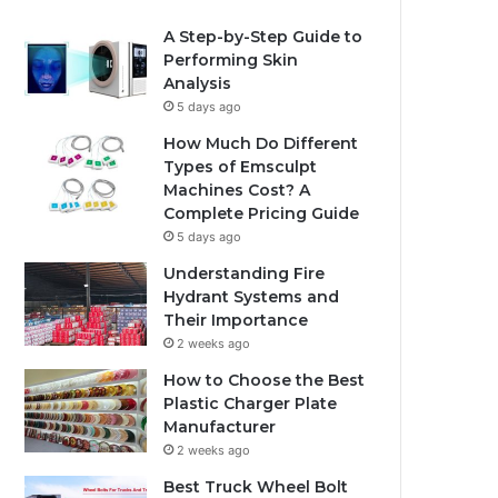
A Step-by-Step Guide to
Performing Skin
Analysis
5 days ago
How Much Do Different
Types of Emsculpt
Machines Cost? A
Complete Pricing Guide
5 days ago
Understanding Fire
Hydrant Systems and
Their Importance
2 weeks ago
How to Choose the Best
Plastic Charger Plate
Manufacturer
2 weeks ago
Best Truck Wheel Bolt