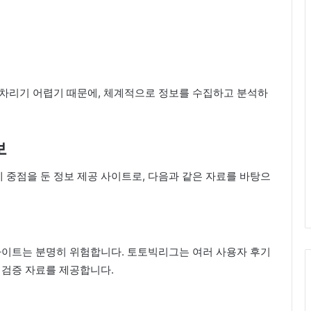
아차리기 어렵기 때문에, 체계적으로 정보를 수집하고 분석하
보
중점을 둔 정보 제공 사이트로, 다음과 같은 자료를 바탕으
사이트는 분명히 위험합니다. 토토빅리그는 여러 사용자 후기
 검증 자료를 제공합니다.