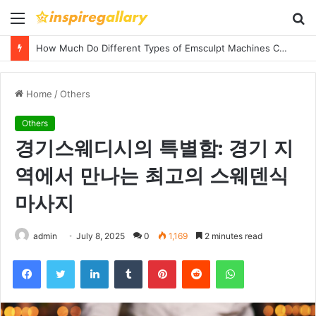
Menu
S
fo
How Much Do Different Types of Emsculpt Machines Cost? A Complete Pricing Guide
Home
/
Others
Others
경기스웨디시의 특별함: 경기 지
역에서 만나는 최고의 스웨덴식
마사지
admin
July 8, 2025
0
1,169
2 minutes read
Facebook
Twitter
LinkedIn
Tumblr
Pinterest
Reddit
WhatsApp