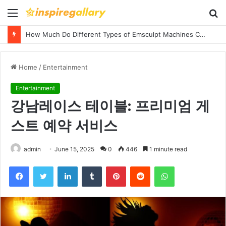
Menu
S
fo
Understanding Fire Hydrant Systems and Their Importance
Home
/
Entertainment
Entertainment
강남레이스 테이블: 프리미엄 게
스트 예약 서비스
admin
June 15, 2025
0
446
1 minute read
Facebook
Twitter
LinkedIn
Tumblr
Pinterest
Reddit
WhatsApp